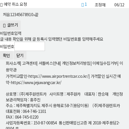
1
예약 취소 요청
조정재
06/12
처음
1
2
3
4
5
6
7
8
9
10
끝
»
글쓰기
비밀번호입력
글 내용 확인을 위해 글 등록시 입력했던 비밀번호를 입력해주세요
비밀번호
확인
닫기
회사소개
|
고객센터
|
셔틀버스안내
|
개인정보처리방침
|
이메일수집거부
|
이
용약관
가격비교할인-https://www.airportrentcar.co.kr/
|
가격할인 실시간 예
약-https://www.jejuwangcar.kr/
상호명 : (주)제주원렌트카 사이트명 : 제주원카 대표자 : 한승재 개인정
보관리책임자 : 홍주진
주소 : 제주특별자치도 제주시 용해로 58-7(용담이동) (주)제주원렌트카
대표전화 : 064-746-1101
FAX : 064-745-0220
사업자등록번호 : 150-87-00854 통신판매업신고증 제 2018-제주용담2-
0004 호