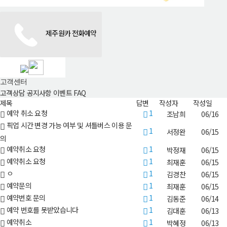
제주원카 전화예약
고객센터
고객상담
공지사항
이벤트
FAQ
제목
답변
작성자
작성일
1
예약 취소 요청
조남희
06/16
픽업 시간 변경 가능 여부 및 셔틀버스 이용 문
1
서정완
06/15
의
1
예약취소 요청
박정재
06/15
1
예약취소 요청
최재훈
06/15
1
ㅇ
김경찬
06/15
1
예약문의
최재훈
06/15
1
예약번호 문의
김동준
06/14
1
예약 번호를 못받았습니다
김대훈
06/13
1
예약취소
박혜정
06/13